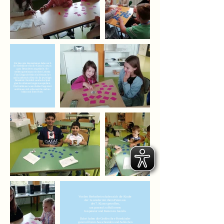
Für das erste Kennenlernen haben sich
die Siebtklässer für die Klasse 1a etwas
ganz Besonderes ausgedacht. Sie
stellten gemeinsam mit ihrer Lehrerin
Frau Dlugosch-Keim ein Memory her
und bastelten ein Herz für ihr jeweiliges
Patenkind. Natürlich wurde das Spiel
gleich in kleinen Gruppen ausprobiert.
Die Erstklässer waren hellauf begeistert
und freuen sich schon auf die nächste
Aktion mit ihren Paten.
Vor den Herbstferien haben sich die Kinder
der 1a wieder mit ihren Paten aus
der 7. Klasse getroffen,
um passend zu Halloween
Gespenster und Katzen zu basteln.
Dabei haben die Großen ihre Patenkinder
ganz toll beim Ausschneiden und Aufkleben