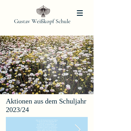
Gustav Weißkopf Schule
Aktionen aus dem Schuljahr
2023/24
Kurz vor den Osterferien hatte die 7. Klasse
wieder eine tolle Überraschung für ihre
Patenkinder aus der Klasse 1a.
Sie hatten sich verschiedene Bastel- und
Geschicklichkeitsstationen ausgedacht.
Die Erstklässer wurden von den Großen in
kleinen Gruppen von einer Station zur
nächsten geführt. Dort konnten sie Eier