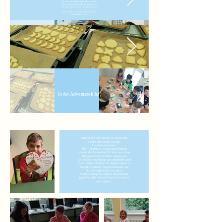
färben, Hasenbilder marmorieren, einen
Eier- und einen Dreibeinlauf absolvieren
und sich sogar als Hase schminken lassen.
Vielen Dank für die super Ideen und eure
Arbeit, liebe Paten!
In der Adventszeit
haben die
Kurz vor den Osterferien hatte die 7. Klasse wieder eine tolle Überraschung für ihre Patenkinder aus der Klasse 1a.
Siebtklässler mit
Sie hatten sich verschiedene Bastel- und Geschicklichkeitsstationen ausgedacht.
Die Erstklässer wurden von den Großen in kleinen Gruppen von einer Station zur nächsten geführt. Dort konnten sie Eier färben, Hasenbilder marmorieren, einen Eier- und einen Dreibeinlauf absolvieren und sich sogar als Hase schminken las
der Klasse 2a
Vielen Dank für die super Ideen und eure Arbeit, liebe Paten!
Plätzchen
gebacken.
In der Adventszeit haben die Siebtklässler mit der Klasse 2a Plätzchen gebacken.
In diesem Schuljahr gibt es an unserer
Schule zum ersten Mal das
Patenklassensystem.
Die 7. und die 8. Klasse übernehmen
jeweils die Patenschaft für eine der ersten
Klassen. Dadurch fühlen sich unsere
Erstklässer von Anfang gut aufgehoben und
haben einen „Großen“ als Ansprechpartner.
Die Mittelschüler hingegen können ihre
Sozialkompetenzen erproben,
Verantwortung für Jüngere übernehmen,
gute Vorbilder sein und bereits Gelerntes
weitergeben.